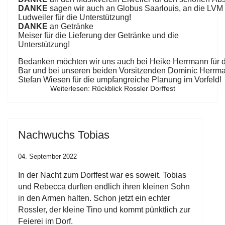
DANKE
sagen
wir
auch
an
Globus
Saarlouis,
an
die
LVM
Ludweiler
für
die
Unterstützung!
DANKE
an
Getränke
Meiser
für
die
Lieferung
der
Getränke und die
Unterstützung!
Bedanken
möchten
wir
uns
auch
bei
Heike
Herrmann
für
Bar
und
bei
unseren
beiden
Vorsitzenden
Dominic
Herrm
Stefan
Wiesen
für
die
umpfangreiche
Planung
im
Vorfeld!
Weiterlesen: Rückblick Rossler Dorffest
Nachwuchs Tobias
04. September 2022
In der Nacht zum Dorffest war es soweit. Tobias
und Rebecca durften endlich ihren kleinen Sohn
in den Armen halten.
Schon jetzt ein echter
Rossler, der kleine Tino und kommt pünktlich zur
Feierei im Dorf.