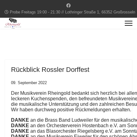
Probe Freitags 19:00 - 21:30 // Lothringer Straße 1, 66352 Großrosseln
Rückblick Rossler Dorffest
09. September 2022
Der
Musikv
erein
Rheingold
bedankt
sich
herzlich
bei
alle
leckeren
Kuchenspenden,
den
befreundeten
Musikv
erein
die
musikalische
Unterstützung
und
den
zahlreichen
Besu
Wir
haben
durchweg
positive
Rückmeldungen
erhalten.
DANKE
an
die
Brass
Band
Ludweiler
für
den
musikalisch
DANKE
an
den
Orchesterverein
Hostenbach
e.V.
am
Sonn
DANKE
an
das
Blasorchester
Riegelsberg
e.V.
am
Sonnt
DANKE
an
den
Musikv
erein
Eiweiler
für
den
schönen
Abs