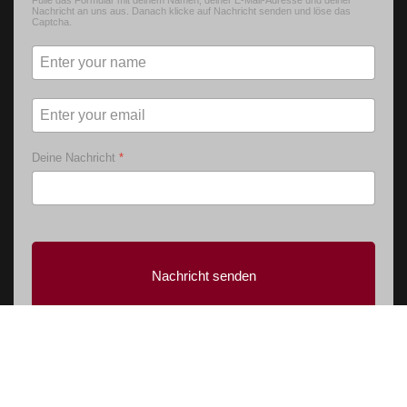
Nachricht an uns aus. Danach klicke auf Nachricht senden und löse das
Captcha.
Deine Nachricht
*
Nachricht senden
© 2026 Musikverein Rheingold Großrosseln
Impressum
Datenschutzerklärung
Social
IMPULS Förderung